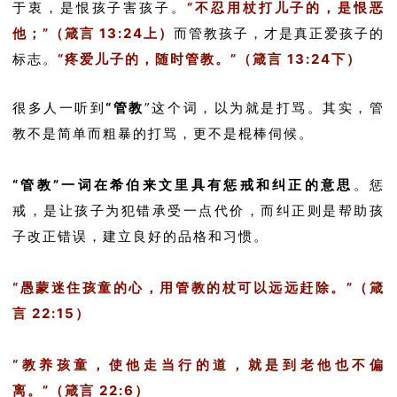
于衷，是恨孩子害孩子。
“不忍用杖打儿子的，是恨恶
他；”（箴言 13:24上）
而管教孩子，才是真正爱孩子的
标志。
“疼爱儿子的，随时管教。”（箴言 13:24下）
很多人一听到
“管教
”这个词，以为就是打骂。其实，管
教不是简单而粗暴的打骂，更不是棍棒伺候。
“管教”一词在希伯来文里具有惩戒和纠正的意思
。惩
戒，是让孩子为犯错承受一点代价，而纠正则是帮助孩
子改正错误，建立良好的品格和习惯。
“愚蒙迷住孩童的心，用管教的杖可以远远赶除。”（箴
言 22:15）
“教养孩童，使他走当行的道，就是到老他也不偏
离。”（箴言 22:6）