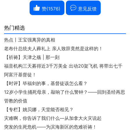
赞(
1576
)
意见反馈
热门精选
热点丨王宝强离异的真相
老布什总统夫人葬礼上 亲人致辞竟然是这样的！
【祈祷】天津之殇 | 那一刻
福音机构三天募得近3千万美金 出动20架飞机 将带出七千
阿富汗基督徒！
【时评】毕福剑的事，基督徒该怎么看？
12岁小学生捅死母亲，敲响了什么警钟？——回到圣经再思
管教的价值
【专栏】姚贝娜，天堂能否相见？
灾难啊，你告诉了我们什么—从加拿大火灾说起
突发的生死危机——为滨海新区的危难祈祷！