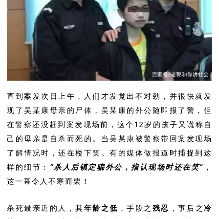
直到案发次日上午，人们才发觉出不对劲，并很快就发
现了吴某康母亲的尸体，吴某康的外公随即报了警，但
在警察还没赶到案发现场前，这个12岁的孩子又谎称自
己的母亲是自杀而死的。当吴某康被警察带回案发现场
了解情况时，还在楼下笑。有的媒体做报道时捕捉到这
样的细节：
“杀人后镇定骗外公，指认现场时还在笑”
，
这一幕令人不寒而栗！
杀死最亲近的人，其
年龄之低
，手段之
残忍
，事后之
冷