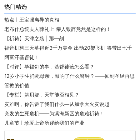
热门精选
热点丨王宝强离异的真相
老布什总统夫人葬礼上 亲人致辞竟然是这样的！
【祈祷】天津之殇 | 那一刻
福音机构三天募得近3千万美金 出动20架飞机 将带出七千
阿富汗基督徒！
【时评】毕福剑的事，基督徒该怎么看？
12岁小学生捅死母亲，敲响了什么警钟？——回到圣经再思
管教的价值
【专栏】姚贝娜，天堂能否相见？
灾难啊，你告诉了我们什么—从加拿大火灾说起
突发的生死危机——为滨海新区的危难祈祷！
儿童节丨珍爱上帝所赐给我们的产业