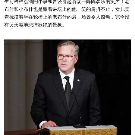
生前种种点滴的小事和言谈引起听众一阵阵欢乐的笑声！老
布什和小布什也是望着讲坛上的他，笑的肩抖不止，女儿笑
着抚摸着坐在轮椅上的老布什的肩，场景令人感动，完全没
有哭天喊地悲痛欲绝的景象。