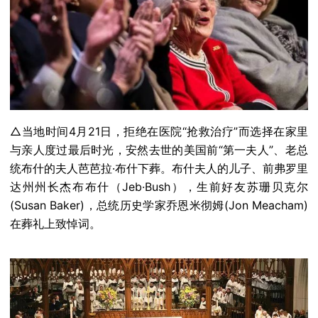
△当地时间4月21日，拒绝在医院“抢救治疗”而选择在家里
与亲人度过最后时光，安然去世的美国前“第一夫人”、老总
统布什的夫人芭芭拉·布什下葬。布什夫人的儿子、前弗罗里
达州州长杰布布什（Jeb·Bush），生前好友苏珊贝克尔
(Susan Baker)，总统历史学家乔恩米彻姆(Jon Meacham)
在葬礼上致悼词。