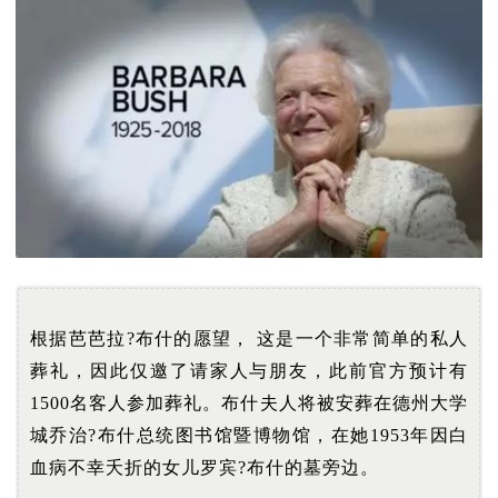
根据芭芭拉?布什的愿望， 这是一个非常简单的私人
葬礼，因此仅邀了请家人与朋友，此前官方预计有
1500名客人参加葬礼。布什夫人将被安葬在德州大学
城乔治?布什总统图书馆暨博物馆，在她1953年因白
血病不幸夭折的女儿罗宾?布什的墓旁边。