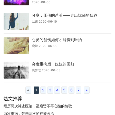
2020-08-06
分享：压伤的芦苇——走出忧郁的低谷
以诺 2020-06-19
心灵的创伤如何才能得到医治
黛诗 2020-06-09
突发重病后，姐姐的回归
境界君 2020-06-03
«
1
2
3
4
5
6
7
»
热文推荐
经历两次神迹医治，巫启贤不再心酸的情歌
两次重病，带来两次的神迹医治