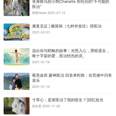
舍身救马的小狗Chanelle 所经历的“不可能的
医治”
舒舒Helen 2021-07-12
康复见证 | 糖尿病（七种并发症）得医治
2021-02-01
说出你与耶稣的故事︱光照入心，黑暗退去，
唯十字架的爱，医治忧伤的灵。
2021-01-19
罹患血癌 蒙神医治 回首来时路：在苦难中仍有
喜乐
2021-01-14
寸草心：是谁医治了我的医生？|回忆拾光
创文君 2020-11-26