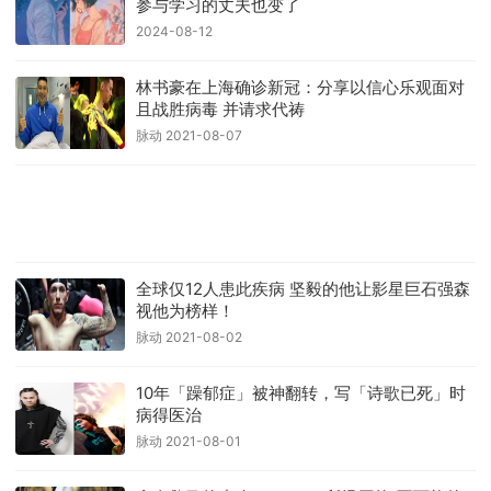
参与学习的丈夫也变了
2024-08-12
林书豪在上海确诊新冠：分享以信心乐观面对
且战胜病毒 并请求代祷
脉动 2021-08-07
全球仅12人患此疾病 坚毅的他让影星巨石强森
视他为榜样！
脉动 2021-08-02
10年「躁郁症」被神翻转，写「诗歌已死」时
病得医治
脉动 2021-08-01