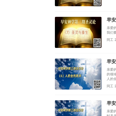
早安
亲爱
我们
同工 2
早安
亲爱
的领
人的
同工 2
早安
亲爱
时圣