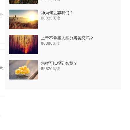
神为何丢弃我们？
个
88825阅读
上帝不希望人能分辨善恶吗？
86686阅读
怎样可以得到智慧？
天
85820阅读
。