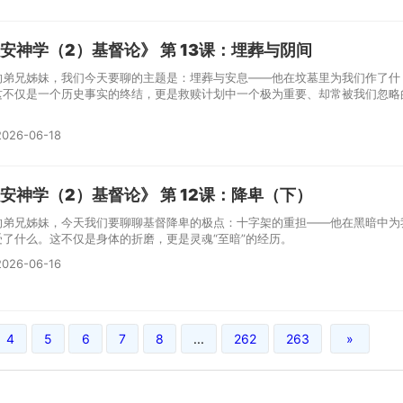
安神学（2）基督论》 第 13课：埋葬与阴间
的弟兄姊妹，我们今天要聊的主题是：埋葬与安息——他在坟墓里为我们作了什
这不仅是一个历史事实的终结，更是救赎计划中一个极为重要、却常被我们忽略
。
026-06-18
安神学（2）基督论》 第 12课：降卑（下）
的弟兄姊妹，今天我们要聊聊基督降卑的极点：十字架的重担——他在黑暗中为
受了什么。这不仅是身体的折磨，更是灵魂“至暗”的经历。
026-06-16
4
5
6
7
8
...
262
263
»