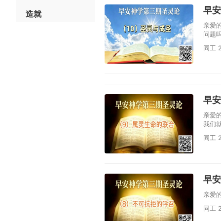
早安
造就
亲爱
问题
同工 2
早安
亲爱
我们
同工 2
早安
亲爱
同工 2