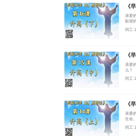
《早
亲爱
盼望
同工 2
《早
亲爱
么？
同工 2
《早
亲爱
生命
同工 2