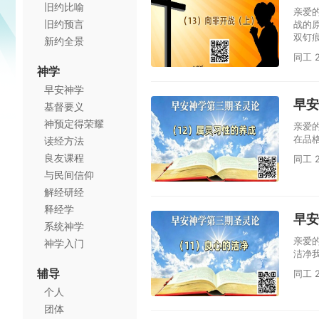
旧约比喻
亲爱
旧约预言
战的
双钉
新约全景
同工 2
神学
早安神学
早安
基督要义
神预定得荣耀
亲爱
在品
读经方法
良友课程
同工 2
与民间信仰
解经研经
释经学
早安
系统神学
亲爱
神学入门
洁净
辅导
同工 2
个人
团体