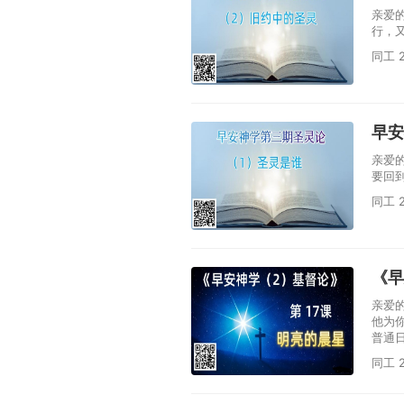
亲爱
行，
同工 2
早安
亲爱
要回
同工 2
《早
亲爱
他为
普通
同工 2