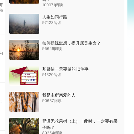
开
100971阅读
那
人生如同行路
97423阅读
如何操练默想，提升属灵生命？
95649阅读
内
基督徒一天要做的12件事
91320阅读
我是主所亲爱的人
90637阅读
：
咒诅无花果树（上）｜此时，一定要有果
子吗？
89254阅读