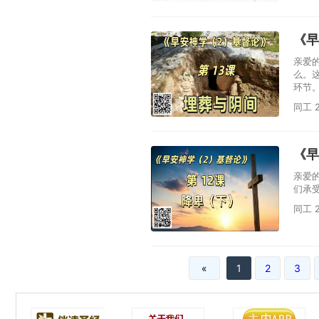
《早
亲爱
么。
环节
同工 2
《早
亲爱
们承
同工 2
«
1
2
3