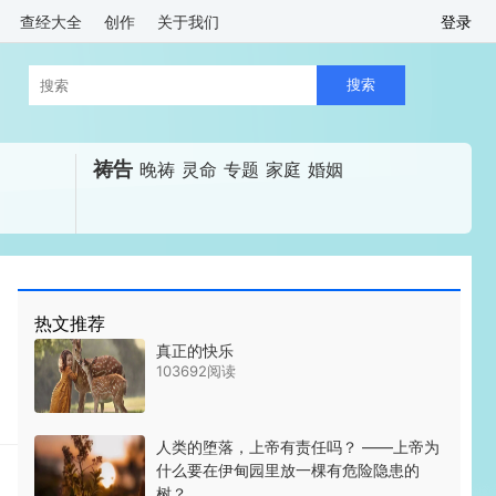
查经大全
创作
关于我们
登录
祷告
晚祷
灵命
专题
家庭
婚姻
热文推荐
真正的快乐
。
103692阅读
人类的堕落，上帝有责任吗？ ——上帝为
什么要在伊甸园里放一棵有危险隐患的
树？