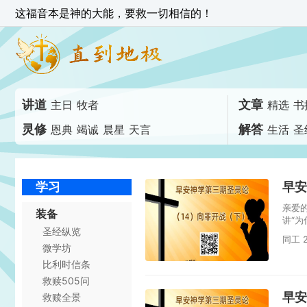
这福音本是神的大能，要救一切相信的！
讲道
文章
主日
牧者
精选
书
灵修
解答
恩典
竭诚
晨星
天言
生活
圣
学习
早安
亲爱
装备
讲“
圣经纵览
同工 2
微学坊
比利时信条
救赎505问
早安
救赎全景