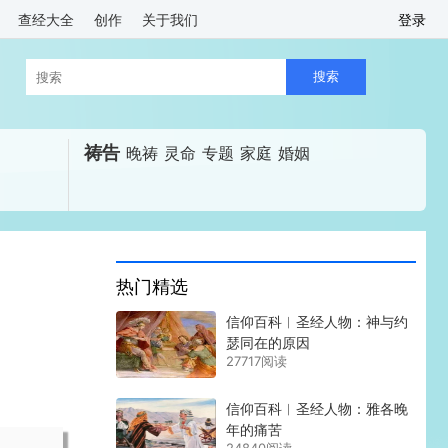
查经大全
创作
关于我们
登录
祷告
晚祷
灵命
专题
家庭
婚姻
热门精选
信仰百科︱圣经人物：神与约
瑟同在的原因
27717阅读
信仰百科︱圣经人物：雅各晚
年的痛苦