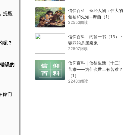
信仰百科︱圣经人物：伟大的
，提醒
领袖和先知--摩西（1）
22553阅读
信仰百科︱约翰一书（13）：
的呢？
犯罪的是属魔鬼
22507阅读
信仰百科｜信徒生活（十三）
错误的
苦难——为什么世上有苦难？
（1）
22480阅读
许你们