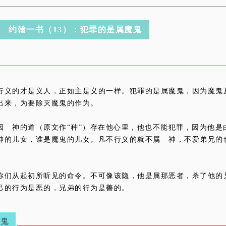
约翰一书（13）：犯罪的是属魔鬼
行义的才是义人，正如主是义的一样。犯罪的是属魔鬼，因为魔鬼
出来，为要除灭魔鬼的作为。
因 神的道（原文作“种”）存在他心里，他也不能犯罪，因为他
神的儿女，谁是魔鬼的儿女。凡不行义的就不属 神，不爱弟兄的
你们从起初所听见的命令。不可像该隐，他是属那恶者，杀了他的
己的行为是恶的，兄弟的行为是善的。
魔鬼