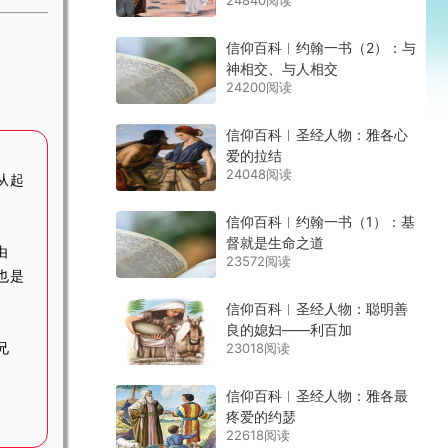
24840阅读
信仰百科︱约翰一书（2）：与
神相交、与人相交
24200阅读
信仰百科︱圣经人物：雅各心
爱的拉结
24048阅读
从起
信仰百科︱约翰一书（1）：基
督就是生命之道
是由
23572阅读
也是
信仰百科︱圣经人物：聪明善
良的媳妇——利百加
23018阅读
兄
信仰百科︱圣经人物：雅各最
疼爱的约瑟
22618阅读