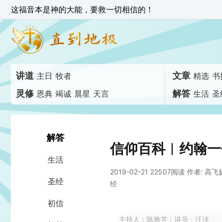
这福音本是神的大能，要救一切相信的！
讲道
文章
主日
牧者
精选
书
灵修
解答
恩典
竭诚
晨星
天言
生活
圣
解答
信仰百科︱约翰一
生活
2019-02-21 22507阅读
作者: 高飞
圣经
经
初信
主持人：陈雅芳
︱
讲员：汪洋