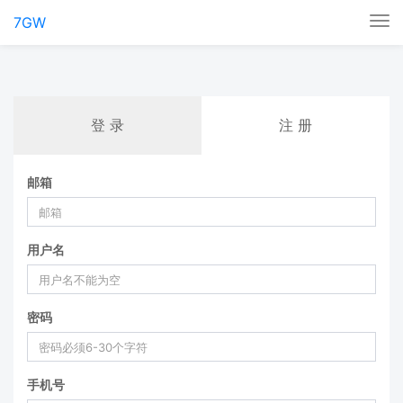
7GW
Tog
nav
登 录
注 册
邮箱
用户名
密码
手机号