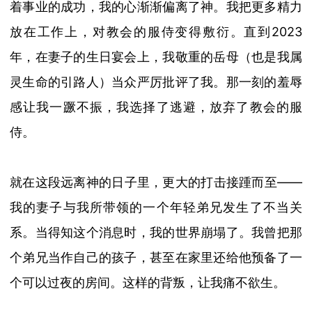
着事业的成功，我的心渐渐偏离了神。我把更多精力
放在工作上，对教会的服侍变得敷衍。直到
2023
年，在妻子的生日宴会上，我敬重的岳母
（也是我属
灵生命的引路人）
当众严厉批评了我。那一刻的羞辱
感让我一蹶不振，我选择了逃避，放弃了教会的服
侍。
就在这段远离神的日子里，更大的打击接踵而至
——
我的妻子与我所带领的一个年轻弟兄发生了不当关
系。当得知这个消息时，我的世界崩塌了。我曾把那
个弟兄当作自己的孩子，甚至在家里
还
给他
预备
了一
个
可以过夜的
房间。这样的背叛，让我痛不欲生。