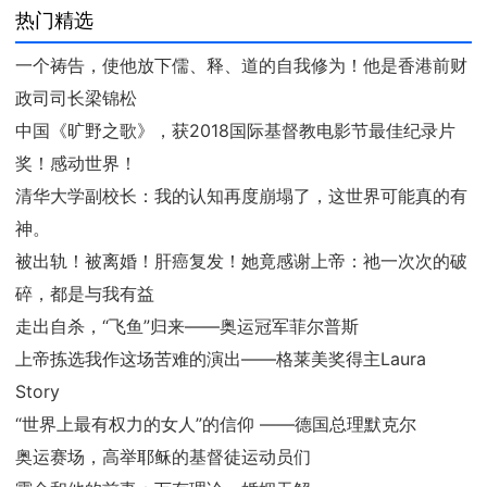
热门精选
一个祷告，使他放下儒、释、道的自我修为！他是香港前财
政司司长梁锦松
中国《旷野之歌》，获2018国际基督教电影节最佳纪录片
奖！感动世界！
清华大学副校长：我的认知再度崩塌了，这世界可能真的有
神。
被出轨！被离婚！肝癌复发！她竟感谢上帝：祂一次次的破
碎，都是与我有益
走出自杀，“飞鱼”归来——奥运冠军菲尔普斯
上帝拣选我作这场苦难的演出——格莱美奖得主Laura
Story
“世界上最有权力的女人”的信仰 ——德国总理默克尔
奥运赛场，高举耶稣的基督徒运动员们