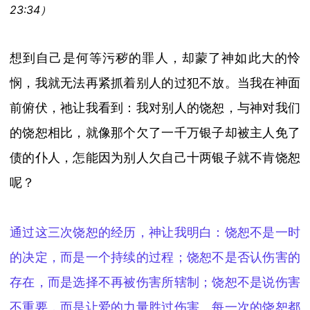
23:34
）
想到自己是何等污秽的罪人，却蒙了神如此大的怜
悯，我就无法再紧抓着别人的过犯不放。当我在神面
前俯伏，祂让我看到：我对别人的饶恕，与神对我们
的饶恕相比，就像那个欠了一千万银子却被主人免了
债的仆人，怎能因为别人欠自己十两银子就不肯饶恕
呢？
通过这三次饶恕的经历，神让我明白：饶恕不是一时
的决定，而是一个持续的过程；饶恕不是
否认
伤害
的
存在
，而是选择不再被伤害所辖制；饶恕不是说伤害
不重要，而是让爱
的力量胜过伤害
。每一次的饶恕都