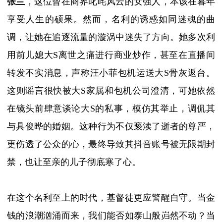
张兰
，这位曾在商界叱咤风云的女强人，本该在暮年
享受人生的硕果。然而，名利的诱惑如同迷魂的曲
调，让她在追逐流量的漩涡中迷失了方向。她多次利
用前儿媳大
S
离世之痛进行商业炒作，甚至在直播间
转发
不实消息，声称汪小菲包机运送大
S
骨灰返台。
这则谣言很快被大
S
家属和包机公司澄清，可她依然
在镜头前肆意谈论大
S
的私事，模仿其举止，调侃其
与
具俊晔
的
婚姻。这种行为不仅亵渎了逝者的尊严，
更伤透了公众的心，最终导致其抖音账号被
无限期封
禁
，也让至亲的儿子彻底寒了心。
在这个名利至上的时代，基督徒更应警醒自守。当金
钱的浪潮汹涌而来，我们能否如泰山般岿然不动？当