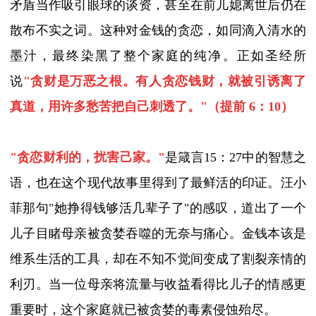
矛盾当作吸引眼球的谈资，甚至在前儿媳离世后仍在
散布不实之词。这种对金钱的贪恋，如同滴入清水的
墨汁，最终染黑了整个家庭的纯净。
正如圣经所
说
"
贪财是万恶之根。有人贪恋钱财，就被引诱离了
真道，用许多愁苦把自己刺透了。
"
（提前
6
：
10
）
"
贪恋财利的，扰害己家。
"
是箴言
15
：
27
中的智慧之
语，
也
在这个现代故事里得到了最鲜活的印证。汪小
菲那句
"
她挣得钱够活几辈子了
"
的感叹，道出了一个
儿子目睹母亲被贪婪吞噬的无奈与痛心。金钱本该是
维系生活的工具，却在不知不觉间变成了割裂亲情的
利刃。当一位母亲将流量与收益看得比儿子的情感更
重要时，这个家庭就已被贪婪的毒素侵蚀殆尽。