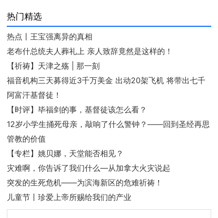
热门精选
热点丨王宝强离异的真相
老布什总统夫人葬礼上 亲人致辞竟然是这样的！
【祈祷】天津之殇 | 那一刻
福音机构三天募得近3千万美金 出动20架飞机 将带出七千
阿富汗基督徒！
【时评】毕福剑的事，基督徒该怎么看？
12岁小学生捅死母亲，敲响了什么警钟？——回到圣经再思
管教的价值
【专栏】姚贝娜，天堂能否相见？
灾难啊，你告诉了我们什么—从加拿大火灾说起
突发的生死危机——为滨海新区的危难祈祷！
儿童节丨珍爱上帝所赐给我们的产业