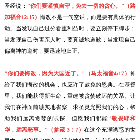
圣经说：
"
你们要谨慎自守，免去一切的贪心。
"
（路
加福音
12:15
）
悔改不是一句空话，而是要有具体的行
动。当发现自己过分看重利益时，要立刻停下脚步；
当发现自己伤害亲人时，要真诚地道歉；当发现自己
偏离神的道时，要迅速地归正。
"
你们要悔改，因为天国近了。
"
（马太福音
4:17
）
神
给了我们悔改的机会，也应许了赦免的恩典。在基督
里，我们能获得新生命，重建被贪婪破坏的关系。让
我们在神面前诚实地省察，求圣灵光照我们的心，帮
助我们远离贪婪的试探。
但愿我们都能
"
敬畏耶和
华，远离恶事。
"
（参箴
3
：
7
）
在这个充满诱惑的世