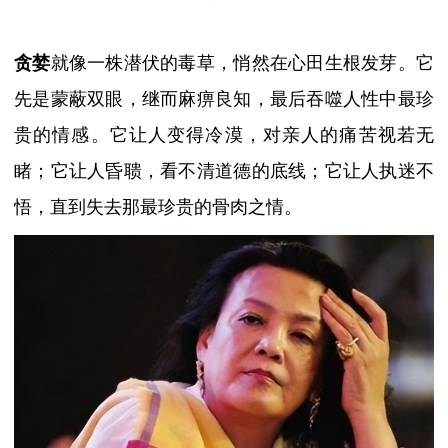
贪婪
就像一株潜伏的毒草，悄然在心田生根发芽。它
先是蒙蔽双眼，继而麻痹良知，最后吞噬人性中最珍
贵的情感。它让人变得冷漠，对亲人的痛苦视若无
睹；它让人昏聩，看不清道德的底线；它让人执迷不
悟，直到失去那最珍贵的骨肉之情。