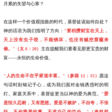
月累的失望与心寒？
在这样一个价值观扭曲的时代，基督徒该如何自处？
神的话语为我们指明了方向：
"
要积攒财宝在天上，
天上没有虫子咬，不能锈坏，也没有贼挖窟窿来
偷。
"
（太
6
：
20
）
主在提醒我们要看见那更宝贵的财
富
——
永恒的生命价值。
"
人的生命不在乎家道丰富。
"
（参路
12
：
15
）
愿这
句话时刻铭记于心，成为我们面对金钱诱惑时的明
灯。家庭关系中，基督徒更当以神的爱为典范。
"
爱
是恒久忍耐，又有恩慈。爱是不嫉妒，不自夸，不张
狂，不作害羞的事，不求自己的益处。
"
（参林前