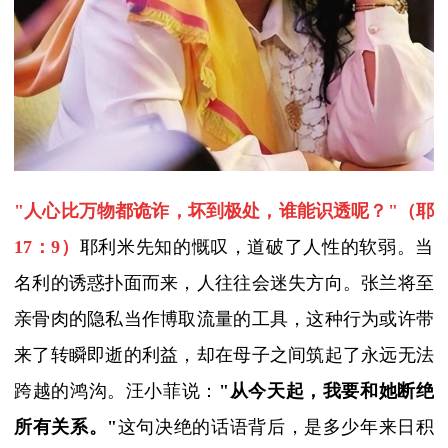
"
人心比万物都诡诈，坏到极处，谁能识透呢？
"
（耶
17
：
9
）
耶利米先知的慨叹，道破了人性的软弱。当
名利的诱惑扑面而来，人往往会迷失方向。张兰将至
亲骨肉的隐私当作博取流量的工具，这种行为或许带
来了转瞬即逝的利益，却在母子之间筑起了永远无法
跨越的鸿沟。汪小菲说：
"
从今天起，我要和她断绝
所有关系。
"
这句决绝的话语背后，是多少年来日积