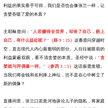
利益的果实垂手可得，我们是否也会像张兰一样，让
贪婪吞噬了爱的本真？
主耶稣曾问：
"
人若赚得全世界，却丧了自己，赔上
自己，有什么益处呢？
"
（
路
9
：
25
）
这番质问穿越时
空，直击现代人内心最脆弱的部分。人往往被眼前的
利益蒙蔽双眼，看不清贪婪的本质。圣经中说：
"
贪
婪就与拜偶像一样。
"
（参
西
3
：
5
）
这话振聋发聩。
当我们将金钱和名利捧上神坛，岂不是在心中树立了
新的偶像？
直播间里，
张兰
口若悬河地谈论儿子的隐私，将家庭