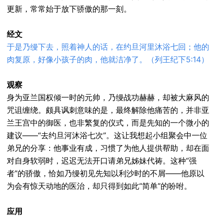
更新，常常始于放下骄傲的那一刻。
经文
于是乃缦下去，照着神人的话，在约旦河里沐浴七回；他的
肉复原，好像小孩子的肉，他就洁净了。（列王纪下5:14）
观察
身为亚兰国权倾一时的元帅，乃缦战功赫赫，却被大麻风的
咒诅缠绕。颇具讽刺意味的是，最终解除他痛苦的，并非亚
兰王宫中的御医，也非繁复的仪式，而是先知的一个微小的
建议——“去约旦河沐浴七次”。这让我想起小组聚会中一位
弟兄的分享：他事业有成，习惯了为他人提供帮助，却在面
对自身软弱时，迟迟无法开口请弟兄姊妹代祷。这种“强
者”的骄傲，恰如乃缦初见先知以利沙时的不屑——他原以
为会有惊天动地的医治，却只得到如此“简单”的吩咐。
应用