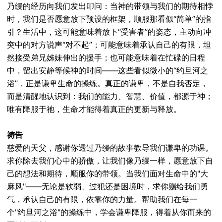
乃缦的经历向我们发出叩问：当神的带领与我们的期待相悖
时，我们是否愿意放下预设的框架，顺服那看似“简单”的指
引？生活中，这可能意味着放下“受害者”的姿态，主动向冲
突中的对方说声“对不起”；可能意味着承认自己的有限，坦
然接受弟兄姊妹伸出的援手；也可能意味着在忙碌的日程
中，留出安静等候神的时间——这些看似微小的“约旦河之
浴”，正是谦卑生命的操练。真正的谦卑，不是自我否定，
而是清醒地认识到：我们的能力、智慧、价值，都源于神；
唯有降服于祂，生命才能得着真正的更新与释放。
祷告
慈爱的天父，感谢你透过乃缦的故事教导我们谦卑的功课。
求你除去我们心中的骄傲，让我们像乃缦一样，愿意放下自
己的想法和期待，顺服你的带领。当我们面对生命中的"大
麻风"——无论是软弱、过犯还是困境时，求你赐给我们勇
气，承认自己的有限，依靠你的力量。帮助我们在每一
个"约旦河之浴"的操练中，学会谦卑降服，得着从你而来的