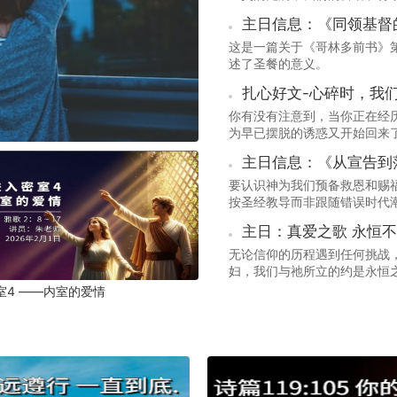
主日信息：《同领基督
这是一篇关于《哥林多前书》第十章
述了圣餐的意义。
扎心好文-心碎时，我
你有没有注意到，当你正在经
为早已摆脱的诱惑又开始回来
苦。
主日信息：《从宣告到
启示
要认识神为我们预备救恩和赐
按圣经教导而非跟随错误时代
主日：真爱之歌 永恒
无论信仰的历程遇到任何挑战
妇，我们与祂所立的约是永恒
的新妇，像使徒约翰一样，对
室4 ——内室的爱情