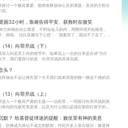
要探讨一个极其重要、能彻底释放你心灵的课题：圣灵的主权分
不同。
孩受困32小时，靠祷告得平安、获救时在微笑
·布兰科独自在公寓里，不料短短几秒内，周围环境开始摇晃，
开、倒塌。 法比亚娜当下心想：「我要死了，我活不下去了，
早安神学第三期圣灵论 （14）向罪开战（下）
就深入到圣灵工作的细节中。如果说上一次的分享是在讲“为什
么今天，我们要探讨的是：向罪开战的具体实践。
念头？
这样做会不会让神失望？今天我们就来深度的聊一聊这个感的话
早安神学第三期圣灵论 （13）向罪开战（上）
要进入一个极其严肃的主题——治死罪，一同探讨向罪开战的原
们体内的仇敌究竟是谁，以及为什么我们必须在那双钉痕手的引
“围剿”。
赢球才感谢神，输球就沉默？ 给基督徒球迷的提醒：败仗里有神的美意
提，彷彿成为体坛不成文的默契，对此许多人发出疑问：难道神