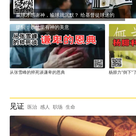
赢球才感谢神，输球就沉默？ 给基督徒球迷的
提醒：败仗里有神的美意
从张雪峰的猝死谈谦卑的恩典
杨腓力“倒下”
见证
医治
感人
职场
生命