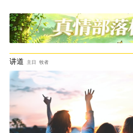
讲道
主日
牧者