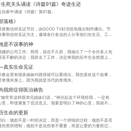
子生死关头诵读《诗篇91篇》奇迹生还
自家中诵读《诗篇》第91篇。
部落格》
督教信仰见证节目，由GOOD TV好消息电视台制作播出。节
故事和信仰见证为主，邀请各行各业的人分享他们在生活、工
基督信仰而经历的改变与恩典。节目风格温馨感人，经常带给观
祂是不误事的神
稳健的公司工作。然而，就在不久前，我做出了一个令许多人包
甚至不解的决定：我辞去了工作，决定将我的后半生全然摆上，
—真实生命见证
从教会里有很多姊妹叫路得就可以看得出。我也喜欢这个故事，
婆拿俄米身上。因为我就是当代的拿俄米。
为我癌症得医治祷告
"她常常这样跟弟兄姐妹们说，"神兴起这个环境给我，一定有
心意，即使康复了也没意义。我要是明白了神的心意，我就不是
历生命的更新
明白：饶恕不是一时的决定，而是一个持续的过程；饶恕不是否
被伤害所辖制；饶恕不是说伤害不重要，而是让爱的力量胜过伤