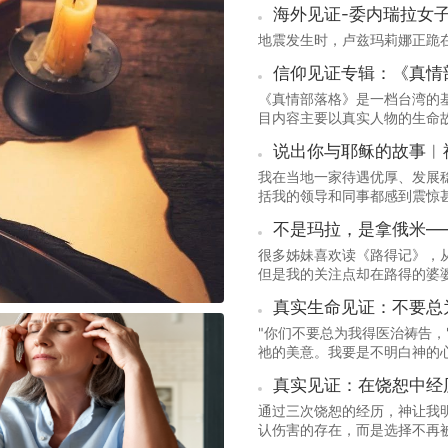
海外见证-委内瑞拉女
地震发生时，卢兹玛莉娜正跪在
信仰见证专辑：《真情
《真情部落格》是一档台湾的基
目内容主要以真实人物的生命
作、家庭、困境等方面，因着
说出你与耶稣的故事︱
众希望和鼓励。
我在当地一家待遇优厚、发展
括我的领导和同事都感到震惊
全职事奉我主耶稣基督。
不是玛拉，是拿俄米—
很多姊妹喜欢读《路得记》，
但是我的关注点却在路得的婆
真实生命见证：不要总
"你们不要总为我得医治祷告，
祂的美意。我要是不明白神的
白白受苦了。
真实见证：在饶恕中经
通过三次饶恕的经历，神让我
认伤害的存在，而是选择不再