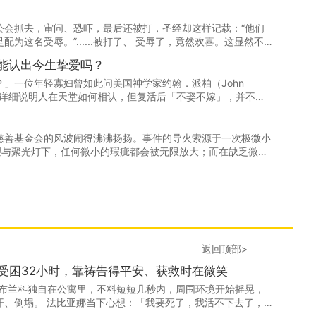
公会抓去，审问、恐吓，最后还被打，圣经却这样记载：“他们
为这名受辱。”......被打了、 受辱了，竟然欢喜。这显然不
。那他们为什么欢喜呢？
能认出今生挚爱吗？
」一位年轻寡妇曾如此问美国神学家约翰．派柏（John
虽未详细说明人在天堂如何相认，但复活后「不娶不嫁」，并不等
。
慈善基金会的风波闹得沸沸扬扬。事件的导火索源于一次极微小
、名望与聚光灯下，任何微小的瑕疵都会被无限放大；而在缺乏微观
念也随时有被唤醒可能。这是韩红不能承受的“重”，也是我们
。
返回顶部>
孩受困32小时，靠祷告得平安、获救时在微笑
·布兰科独自在公寓里，不料短短几秒内，周围环境开始摇晃，
开、倒塌。 法比亚娜当下心想：「我要死了，我活不下去了，