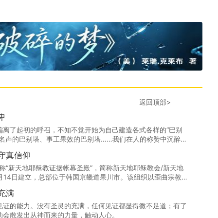
返回顶部>
卑
偏离了起初的呼召，不知不觉开始为自己建造各式各样的“巴别
好名声的巴别塔、事工果效的巴别塔……我们在人的称赞中沉醉，
”的陷阱，在不知不觉中宣扬了自己的名。
持守真信仰
ji，全称“新天地耶稣教证据帐幕圣殿”，简称新天地耶稣教会/新天地
3月14日建立，总部位于韩国京畿道果川市。该组织以歪曲宗教
实施精神控制与非法活动，属典型邪教。
充满
见证的能力。没有圣灵的充满，任何见证都显得微不足道；有了
动会散发出从神而来的力量，触动人心。