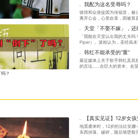
我配为这名受辱吗？
彼得和众使徒因为传福音，被
离开公会，心里欢喜，因被算是配
是宗教口号，也不是属灵表演
天堂「不娶不嫁」，还
「我能在天堂认出我的丈夫吗？
Piper）。派柏认为，圣经
于今生所爱的人将把彼此遗忘
韩红不能承受的“重”
最近媒体上关于歌手韩红及其
的言论......在巨大的资本
监督的环境面前，人的肉体和贪
了吗？
每一个人要警醒和防备的试探
【真实见证】12岁女
地震袭来时，12岁的法比安娜
东西掉落、破碎，随后墙壁裂
没有人会来救我。」