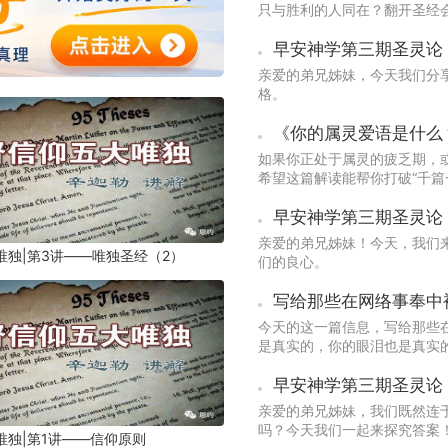
只与胜利的人同在？翻开圣经
碎。
亲爱的弟兄姊妹，今天我们分
格。
如果你正处于属灵的疲乏期，或
希望这篇解读能帮你打破“千篇
神亲密交通的钥匙，重新找回
亲爱的弟兄姊妹！今天，我们
唯独|第3讲——唯独圣经（2）
们的良心。
写给那些在网络事奉中
今天的这一篇信息，写给那些
是真实的，你的眼泪也是真实
句真话......
早安神学第三期圣灵论 
亲爱的弟兄姊妹，我们既然连
吗？今天我们一起来探究答案
唯独|第1讲——信仰原则