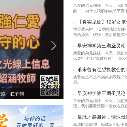
亲爱的弟兄姊妹！今天，我们
配——为什么我们的成长节奏
【真实见证】12岁女
地震袭来时，12岁的法比安娜
东西掉落、破碎，随后墙壁裂
没有人会来救我。」
亲爱的弟兄姊妹！今天，我们
么要打仗”和“靠谁打仗”，那
谁未曾有过想换教会的
换教会是不是不属灵的表现？
题。
是在跟上帝打经济算盘，还是在活出
亲爱的弟兄姊妹！今天，我们
理。我们要看清那个潜伏在我
领下，对它发起一场毫不留情的
赢球时感谢神，输球后闭口不