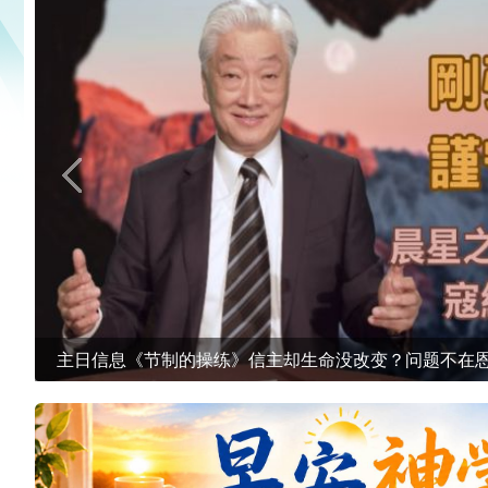
主日信息：《真心誠意的敬虔》别把真神当偶像拜！你
真敬虔？