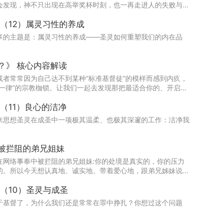
会发现，神不只出现在高举奖杯时刻，也一再走进人的失败与破
早安神学第三期圣灵论 （12）属灵习性的养成
享的主题是：属灵习性的养成——圣灵如何重塑我们的内在品
《你的属灵爱语是什么？》 核心内容解读
者常常因为自己达不到某种“标准基督徒”的模样而感到内疚，
一律”的宗教枷锁。让我们一起去发现那把最适合你的、开启与
在基督里的自由与热情！
早安神学第三期圣灵论 （11）良心的洁净
来思想圣灵在成圣中一项极其温柔、也极其深邃的工作：洁净我
被拦阻的弟兄姐妹
在网络事奉中被拦阻的弟兄姐妹:你的处境是真实的，你的压力
的。所以今天想认真地、诚实地、带着爱心地，跟弟兄姊妹说几
（10）圣灵与成圣
于基督了，为什么我们还是常常在罪中挣扎？你想过这个问题
！