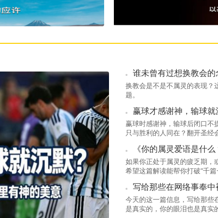
谁未曾有过想换教会的
换教会是不是不属灵的表现？
题。
赢球时感谢神，输球后闭口不
只与胜利的人同在？翻开圣经
碎。
如果你正处于属灵的疲乏期，或
希望这篇解读能帮你打破“千篇
神亲密交通的钥匙，重新找回
写给那些在网络事奉中
今天的这一篇信息，写给那些
是真实的，你的眼泪也是真实
句真话......