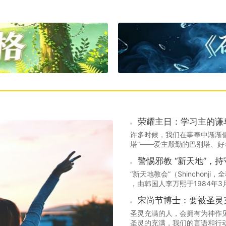
荣耀主日：学习主的谦
许多时候，我们在事奉中渐渐
塔”——爱主殷勤的巴别塔、
却未察觉自己正落入撒旦“捧杀
警惕邪教 “新天地”，
“新天地教会”（Shinchon
，由韩国人李万熙于1984年
教义、虚假包装头目等手段，
宋尚节博士：要被圣灵
圣灵充满的人，会拥有为神作
圣灵的充满，我们的言语和行