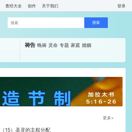
查经大全
创作
关于我们
登录
祷告
晚祷
灵命
专题
家庭
婚姻
更多>
早安神学第三期圣灵论 （15）圣灵的主权分配