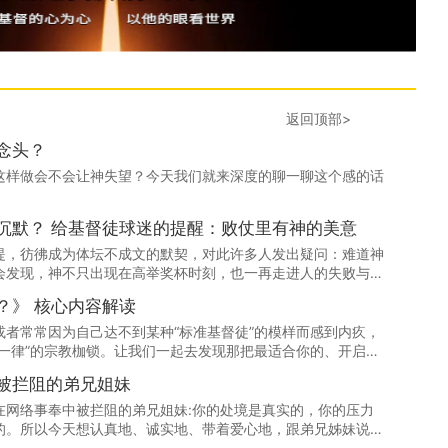
返回顶部>
念头？
这样做会不会让神失望？今天我们就来深度的聊一聊这个感的话
赢球才感谢神，输球就沉默？ 给基督徒球迷的提醒：败仗里有神的美意
提，彷彿成为体坛不成文的默契，对此许多人发出疑问：难道神
会发现，神不只出现在高举奖杯时刻，也一再走进人的失败与破
《你的属灵爱语是什么？》 核心内容解读
者常常因为自己达不到某种“标准基督徒”的模样而感到内疚，
一律”的宗教枷锁。让我们一起去发现那把最适合你的、开启与
在基督里的自由与热情！
被拦阻的弟兄姐妹
在网络事奉中被拦阻的弟兄姐妹:你的处境是真实的，你的压力
的。所以今天想认真地、诚实地、带着爱心地，跟弟兄姊妹说几