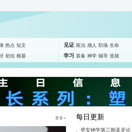
见证
摘
热点
短文
医治
感人
职场
生命
学习
经
初信
根基
装备
神学
辅导
造就
每日更新
更多>