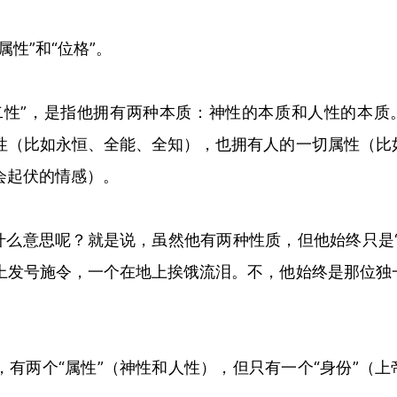
属
性
”
和
“
位格
”
。
二性
”
，是指他拥有两种本质：神性的本质和人性的本质
性（比如永恒、全能、全知），也拥有人的一切属性（比
会
起伏
的情感）。
什么意思呢？就是说，虽然他有两种性质，但他始终只是
上发号施令，一个在地上挨饿流泪。不，他始终是那位独
，有两个
“
属性
”
（神性和人性），但只有一个
“
身份
”
（上