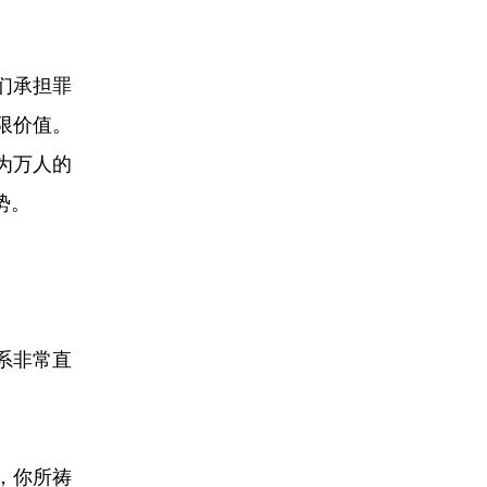
们承担罪
限价值。
为万人的
势。
系非常直
，你所祷