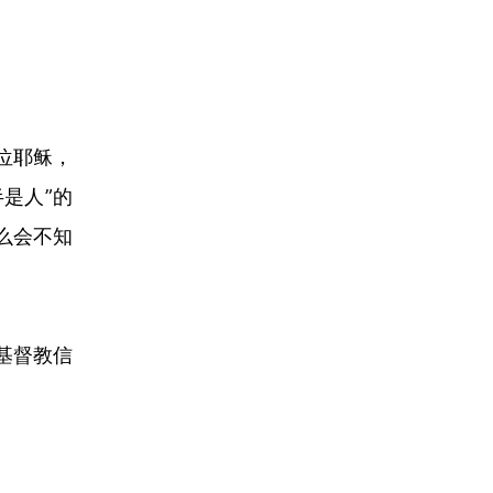
位耶稣，
半是人
”
的
么会不知
基督教信