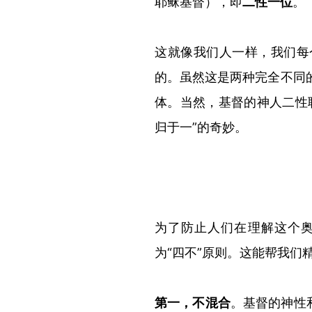
耶稣基督）
，即
二性一位
。
这就像我们人一样
，
我们每
的。虽然这是两种完全不同
体。当然，基督的神人二性
归于一
”
的奇妙。
为了防止人们在理解这个
为
“
四不
”
原则。这能帮我们
第一，
不混合
。基督的神性