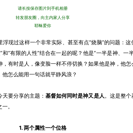
请长按保存图片到手机相册
转发朋友圈，向主内家人分享
耶稣爱你
里浮现
过这样
一个非常实际、甚至有点
“
烧脑
”
的问题：这
性
”
和
“
有限的人性
”
结合在一起的呢？他是
“
一半是神、一
神，有时是人，像变脸一样不停切换？如果他是神，他怎
，他怎么能用一句话就平静风浪？
今天要分享的主题：
基督如何同时是神又是人
。这是整个
之一。
1. 两个
属性
一个
位格