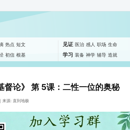
见证
摘
热点
短文
医治
感人
职场
生命
学习
经
初信
根基
装备
神学
辅导
造就
基督论》 第 5课：二性一位的奥秘
｜来源: 直到地极