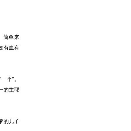
。简单来
如有血有
“
一个
”
。
一的主耶
帝的儿子