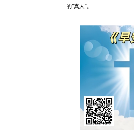
的
“真人”
。