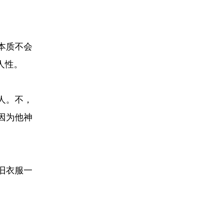
本质不会
人性。
人。不，
因为他神
旧衣服一