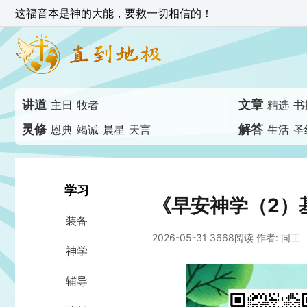
这福音本是神的大能，要救一切相信的！
讲道
文章
主日
牧者
精选
书
灵修
解答
恩典
竭诚
晨星
天言
生活
圣
学习
《早安神学（2）
装备
2026-05-31 3668阅读
作者: 同工
神学
辅导