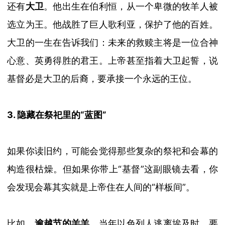
还有
大卫
。他出生在伯利恒，从一个卑微的牧羊人被
选立为王。他战胜了巨人歌利亚，保护了他的百姓。
大卫的一生在告诉我们：未来的救赎主将是一位合神
心意、英勇得胜的君王。上帝甚至指着大卫起誓，说
基督必是大卫的
后裔
，要承接一个永远的王位。
3. 隐藏在祭祀里的“蓝图”
如果你读旧约，可能会觉得那些复杂的祭祀和会幕的
构造很枯燥。但如果你带上
“
基督
”
这副眼镜去看，你
会发现会幕其实就是上帝住在人间的
“
样板间
”
。
比如，
逾越节的羔羊
。当年以色列人逃离埃及时，要