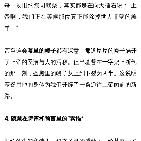
每一次旧约祭司献祭，其实都是在向天指着说：
“
上
帝啊，我们正在等候那位真正能除掉世人罪孽的羔
羊！
”
甚至连
会幕里的幔子
都有深意。那道厚厚的幔子隔开
了上帝的圣洁与人的污秽。但当基督在十字架上断气
的那一刻，圣殿里的幔子从上到下裂为两半。这说明
基督用他的身体为我们开辟了一条通往上帝面前的新
路。
4. 隐藏在诗篇和预言里的“素描”