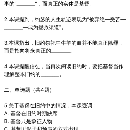
事的
“
________
”，而真正的实体是基督。
2.
本课提到，约瑟的人生轨迹表现为
“被弃绝—受苦—
________
—成为拯救渠道”。
3.
本课指出，旧约祭祀中牛羊的血并不能真正除罪，
而是指向将来真正的
________
。
4.
本课提醒信徒，当再次阅读旧约时，要把基督当作
理解整本旧约的
________
。
二、单选题（共
4
题）
5.
关于基督在旧约中的情况，本课强调：
A.
基督在旧约时期缺席
B.
基督只是象征人物
C.
基督以影子和预表的方式出现