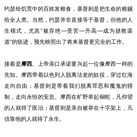
约瑟给饥荒中的百姓发粮食，基督则是把生命的粮赐
给全人类。
当然，约瑟并非直接等于基督，
但他的人
生模式，尤其
“被弃绝—受苦—升高—成为拯救渠
道”的轨迹，预先映照出
了将来基督更完全的工作。
接着是
摩西
。上帝亲口承诺要兴起一位像摩西一样的
先知。摩西带着以色列人脱离法老的奴役，穿过红海
走向自由；基督则是带着我们脱离罪恶和魔鬼的辖
制，走向永恒的安息。摩西在旷野举起铜蛇，凡仰望
的人就得了医治；基督则是
亲自
被举在十字架上，凡
信靠他的人就得了永生。