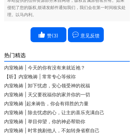
本站提供的信仰资源部分来自网络，版权皆属原创者所有。如果
侵犯了您的版权,烦请发邮件通知我们，我们会在第一时间核实处
理。以马内利。
赞(
3
)
意见反馈
热门精选
内室晚祷 | 今天的你有没有来就近祂？
【听】内室晚祷 | 常常专心等候祢
内室晚祷 | 卸下忧虑，安心领受神的祝福
内室晚祷 | 天父要祝福你的家并你的一切
内室晚祷 |起来祷告，你会有得胜的力量
内室晚祷 | 除去忧虑的心，让主的喜乐充满自己
内室晚祷 | 举目仰望，你的神必帮助你
内室晚祷 | 时常挑剔他人，不如转身省察自己